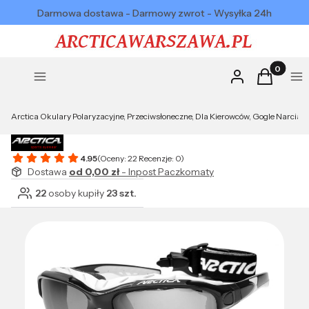
Darmowa dostawa - Darmowy zwrot - Wysyłka 24h
Produkty w
Zaloguj się
Koszyk
Menu
Me
Arctica Okulary Polaryzacyjne, Przeciwsłoneczne, Dla Kierowców, Gogle Narciar
4.95
(Oceny: 22 Recenzje: 0)
Dostawa
od 0,00 zł
- Inpost Paczkomaty
22
osoby kupiły
23 szt.