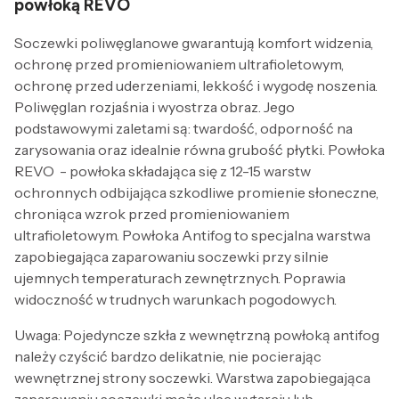
powłoką REVO
Soczewki poliwęglanowe gwarantują komfort widzenia,
ochronę przed promieniowaniem ultrafioletowym,
ochronę przed uderzeniami, lekkość i wygodę noszenia.
Poliwęglan rozjaśnia i wyostrza obraz. Jego
podstawowymi zaletami są: twardość, odporność na
zarysowania oraz idealnie równa grubość płytki. Powłoka
REVO - powłoka składająca się z 12-15 warstw
ochronnych odbijająca szkodliwe promienie słoneczne,
chroniąca wzrok przed promieniowaniem
ultrafioletowym. Powłoka Antifog to specjalna warstwa
zapobiegająca zaparowaniu soczewki przy silnie
ujemnych temperaturach zewnętrznych. Poprawia
widoczność w trudnych warunkach pogodowych.
Uwaga: Pojedyncze szkła z wewnętrzną powłoką antifog
należy czyścić bardzo delikatnie, nie pocierając
wewnętrznej strony soczewki. Warstwa zapobiegająca
zaparowaniu soczewki może ulec wytarciu lub