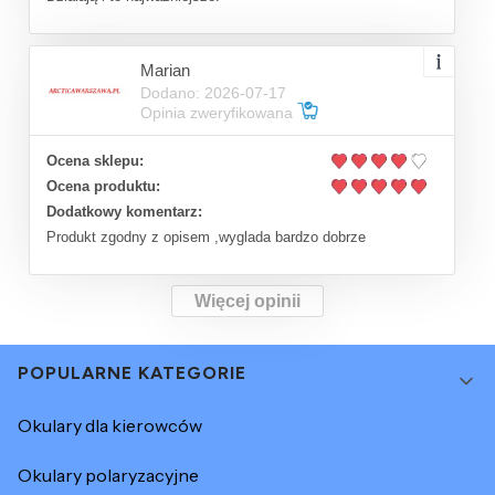
Marian
Dodano: 2026-07-17
Opinia zweryfikowana
Ocena sklepu:
Ocena produktu:
Dodatkowy komentarz:
Produkt zgodny z opisem ,wyglada bardzo dobrze
Więcej opinii
Linki w stopce
POPULARNE KATEGORIE
Okulary dla kierowców
Okulary polaryzacyjne