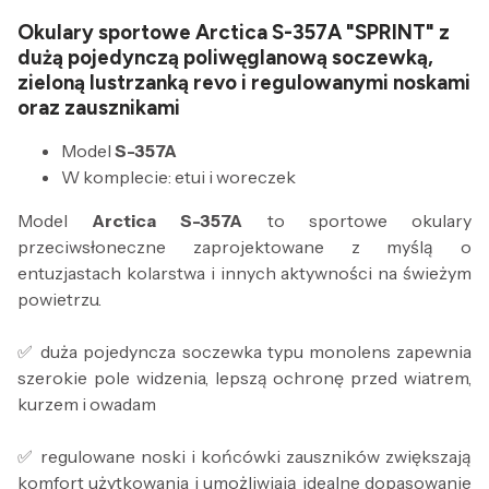
Okulary sportowe Arctica S-357A "SPRINT" z
dużą pojedynczą poliwęglanową soczewką,
zieloną lustrzanką revo i regulowanymi noskami
oraz zausznikami
Model
S-357A
W komplecie: etui i woreczek
Model
Arctica S-357A
to sportowe okulary
przeciwsłoneczne zaprojektowane z myślą o
entuzjastach kolarstwa i innych aktywności na świeżym
powietrzu.
✅ duża pojedyncza soczewka typu monolens zapewnia
szerokie pole widzenia, lepszą ochronę przed wiatrem,
kurzem i owadam
✅ regulowane noski i końcówki zauszników zwiększają
komfort użytkowania i umożliwiają idealne dopasowanie