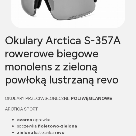
Okulary Arctica S-357A
rowerowe biegowe
monolens z zieloną
powłoką lustrzaną revo
OKULARY PRZECIWSŁONECZNE
POLIWĘGLANOWE
ARCTICA SPORT
czarn
a
oprawka
soczewka
fioletowo-zielona
zielona
lustrzanka
revo