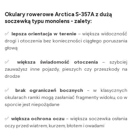
Okulary rowerowe Arctica S-357A z dużą
soczewką typu monolens - zalety:
✅
l
epsza orientacja w terenie
– większa widoczność
drogi i otoczenia bez konieczności ciągłego poruszania
głową
✅
w
iększa świadomość otoczenia
– szybciej
zauważysz inne pojazdy, pieszych czy przeszkody na
drodze
✅
b
rak ograniczeń bocznych
– w klasycznych
okularach ramki mogą zasłaniać fragmenty widoku, co w
sporcie jest niepożądane
✅
w
iększa ochrona oczu
– większa soczewka osłania
oczy przed wiatrem, kurzem, błotem i owadami