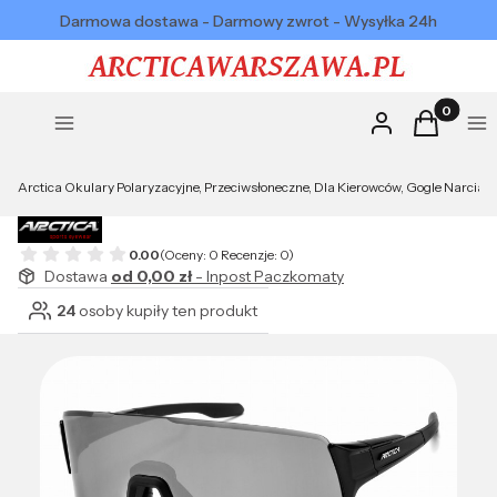
Darmowa dostawa - Darmowy zwrot - Wysyłka 24h
Produkty w
Zaloguj się
Koszyk
Menu
Me
Arctica Okulary Polaryzacyjne, Przeciwsłoneczne, Dla Kierowców, Gogle Narciar
0.00
(Oceny: 0 Recenzje: 0)
Dostawa
od 0,00 zł
- Inpost Paczkomaty
24
osoby kupiły ten produkt