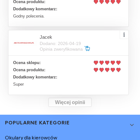
Ocena produktu:
Dodatkowy komentarz:
Godny polecenia.
Jacek
Dodano: 2026-04-19
Opinia zweryfikowana
Ocena sklepu:
Ocena produktu:
Dodatkowy komentarz:
Super
Więcej opinii
Linki w stopce
POPULARNE KATEGORIE
Okulary dla kierowców