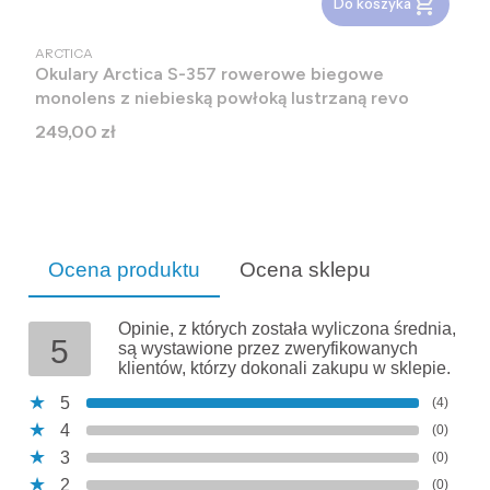
Do koszyka
PRODUCENT
ARCTICA
Okulary Arctica S-357 rowerowe biegowe
monolens z niebieską powłoką lustrzaną revo
Cena
249,00 zł
Ocena produktu
Ocena sklepu
Opinie, z których została wyliczona średnia,
5
są wystawione przez zweryfikowanych
klientów, którzy dokonali zakupu w sklepie.
5
(4)
4
(0)
3
(0)
2
(0)