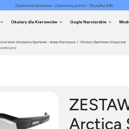
Darmowa dostawa - Darmowy zwrot - Wysyłka 24h
Okulary dla Kierowców
Gogle Narciarskie
Mode
arciarskie i Akcesoria Sportowe - sklep Warszawa
Okulary Sportowe i Klasyczne
korekcyjna
ZESTAW
Arctica