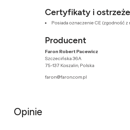
Certyfikaty i ostrze
Posiada oznaczenie CE (zgodność z 
Producent
Faron Robert Pacewicz
Szczecińska 36A
75-137 Koszalin, Polska
faron@faron.com.pl
Opinie