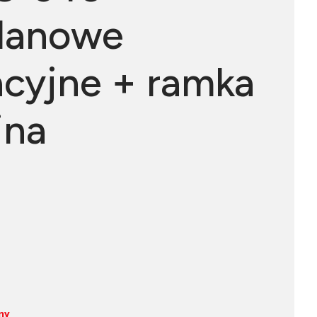
lanowe
acyjne + ramka
jna
ny