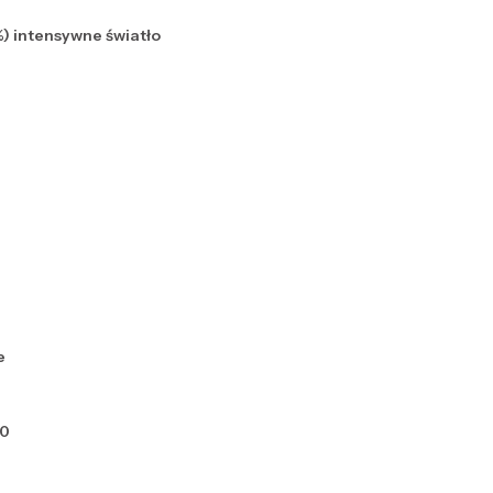
%) intensywne światło
e
90