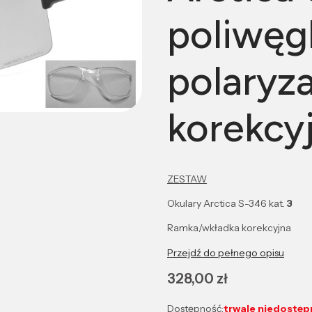
poliwęg
polaryz
korekcy
ZESTAW
Okulary Arctica S-346 kat.
3
Ramka/wkładka korekcyjna
Przejdź do pełnego opisu
Cena
328,00 zł
Dostępność:
trwale niedostęp