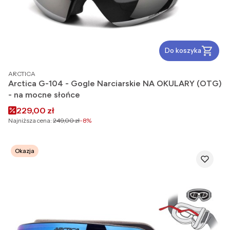
szyb oraz rodzaj powłoki, np. lustrzana.
Oznaczenie
OTG oznacza, że wybrane gogle są na okulary
.
Do koszyka
PRODUCENT
ARCTICA
Arctica G-104 - Gogle Narciarskie NA OKULARY (OTG)
- na mocne słońce
Cena promocyjna
229,00 zł
Najniższa cena:
249,00 zł
-8%
Okazja