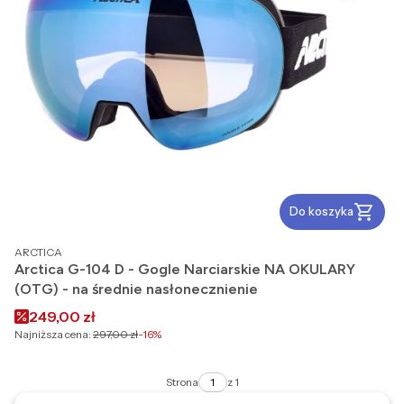
Do koszyka
PRODUCENT
ARCTICA
Arctica G-104 D - Gogle Narciarskie NA OKULARY
(OTG) - na średnie nasłonecznienie
Cena promocyjna
249,00 zł
Najniższa cena:
297,00 zł
-16%
Strona
z 1