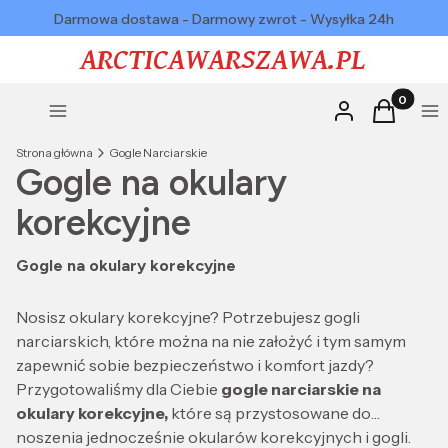
Darmowa dostawa - Darmowy zwrot - Wysyłka 24h
Produkty w
Zaloguj się
Koszyk
Menu
Me
Strona główna
Gogle Narciarskie
Gogle na okulary
korekcyjne
Gogle na okulary korekcyjne
Nosisz okulary korekcyjne? Potrzebujesz gogli
narciarskich, które można na nie założyć i tym samym
zapewnić sobie bezpieczeństwo i komfort jazdy?
Przygotowaliśmy dla Ciebie
gogle narciarskie na
okulary korekcyjne,
które są przystosowane do
noszenia jednocześnie okularów korekcyjnych i gogli.