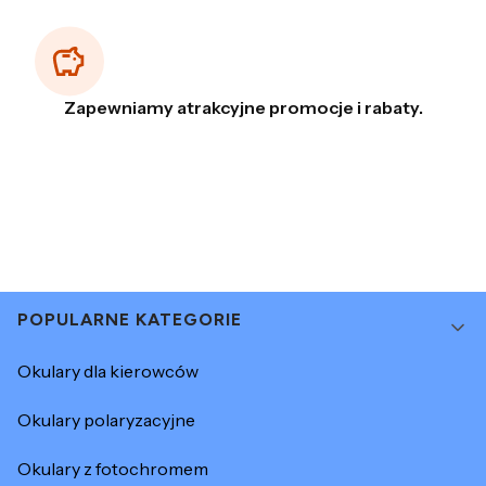
Zapewniamy atrakcyjne promocje i rabaty.
Linki w stopce
POPULARNE KATEGORIE
Okulary dla kierowców
Okulary polaryzacyjne
Okulary z fotochromem