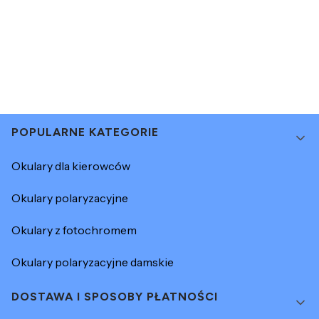
Linki w stopce
POPULARNE KATEGORIE
Okulary dla kierowców
Okulary polaryzacyjne
Okulary z fotochromem
Okulary polaryzacyjne damskie
DOSTAWA I SPOSOBY PŁATNOŚCI