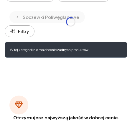
Koniec filtrów
Soczewki Poliwęglanowe
Filtry
Lista produktów
W tej kategorii nie ma obecnie żadnych produktów
Otrzymujesz najwyższą jakość w dobrej cenie.