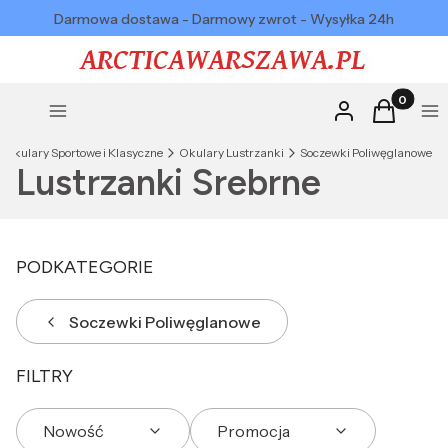
Darmowa dostawa - Darmowy zwrot - Wysyłka 24h
Produkty w
Zaloguj się
Koszyk
Menu
Me
Okulary Sportowe i Klasyczne
Okulary Lustrzanki
Soczewki Poliwęglanowe
Lustrzanki Srebrne
PODKATEGORIE
Soczewki Poliwęglanowe
FILTRY
Nowość
Promocja