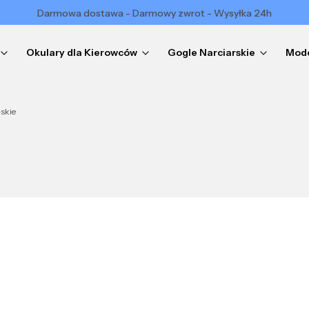
Darmowa dostawa - Darmowy zwrot - Wysyłka 24h
Okulary dla Kierowców
Gogle Narciarskie
Mode
skie