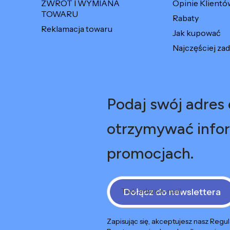
ZWROT I WYMIANA
Opinie Klientó
TOWARU
Rabaty
Reklamacja towaru
Jak kupować
Najczęściej za
Podaj swój adres e
otrzymywać infor
promocjach.
Dołącz do newslettera
Twój adres e-mail
Zapisując się, akceptujesz nasz Regu