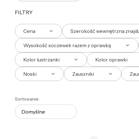
FILTRY
Cena
Szerokość wewnętrzna znajduj
Wysokość soczewek razem z oprawką
Kolor lustrzanki
Kolor oprawki
Noski
Zauszniki
Zaus
Koniec filtrów
Lista produktów
Sortowanie:
Domyślne