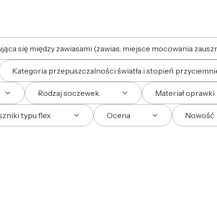
ąca się między zawiasami (zawias: miejsce mocowania zauszn
Kategoria przepuszczalności światła i stopień przyciemnie
Rodzaj soczewek
Materiał oprawki
zniki typu flex
Ocena
Nowość