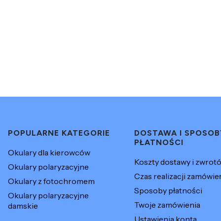
Linki w stopce
POPULARNE KATEGORIE
DOSTAWA I SPOSOB
PŁATNOŚCI
Okulary dla kierowców
Koszty dostawy i zwrot
Okulary polaryzacyjne
Czas realizacji zamówie
Okulary z fotochromem
Sposoby płatności
Okulary polaryzacyjne
Twoje zamówienia
damskie
Ustawienia konta