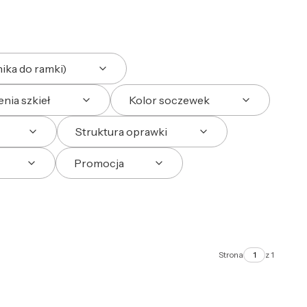
ika do ramki)
nia szkieł
Kolor soczewek
Struktura oprawki
Promocja
Strona
z 1