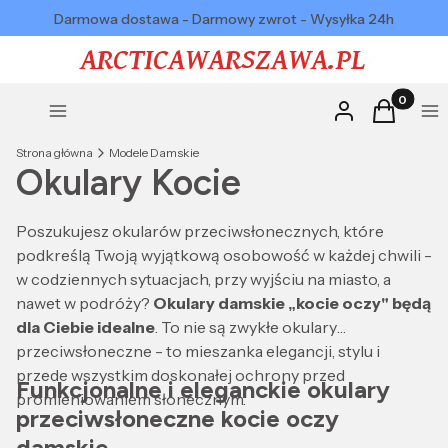
Darmowa dostawa - Darmowy zwrot - Wysyłka 24h
Produkty w
Zaloguj się
Koszyk
Menu
Me
Strona główna
Modele Damskie
Okulary Kocie
Poszukujesz okularów przeciwsłonecznych, które
podkreślą Twoją wyjątkową osobowość w każdej chwili -
w codziennych sytuacjach, przy wyjściu na miasto, a
nawet w podróży?
Okulary damskie „kocie oczy" będą
dla Ciebie idealne
. To nie są zwykłe okulary
przeciwsłoneczne - to mieszanka elegancji, stylu i
przede wszystkim doskonałej ochrony przed
Funkcjonalne i eleganckie okulary
promieniowaniem słonecznym.
przeciwsłoneczne kocie oczy
damskie