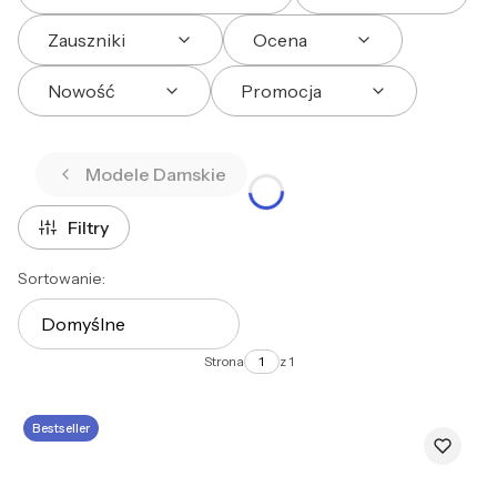
Zauszniki
Ocena
Nowość
Promocja
Koniec filtrów
Modele Damskie
Filtry
Lista produktów
Sortowanie:
Domyślne
Strona
z 1
Bestseller