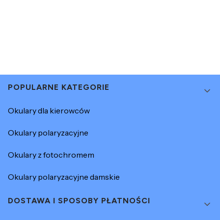
Linki w stopce
POPULARNE KATEGORIE
Okulary dla kierowców
Okulary polaryzacyjne
Okulary z fotochromem
Okulary polaryzacyjne damskie
DOSTAWA I SPOSOBY PŁATNOŚCI