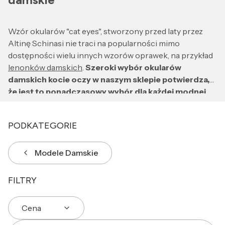
Wzór okularów "cat eyes", stworzony przed laty przez
Altinę Schinasi nie traci na popularności mimo
dostępności wielu innych wzorów oprawek, na przykład
lenonków damskich
.
Szeroki wybór okularów
damskich kocie oczy w naszym sklepie potwierdza,
że jest to ponadczasowy wybór dla każdej modnej
kobiety
. Ich charakterystyczny kształt ma wiele
zwolenniczek. Jedno jest pewne - w wielu stylizacjach
PODKATEGORIE
będą prezentować się naprawdę zjawiskowo. Ale to nie
wszystko!
Nasze damskie okulary przeciwsłoneczne
kocie oczy posiadają najwyższą kategorię
Modele Damskie
przepuszczalności światła (od 8 do 18%)
, gwarantując
Ci spokój i pełny komfort nawet przy słońcu w zenicie w
FILTRY
bezchmurny dzień.
Cena