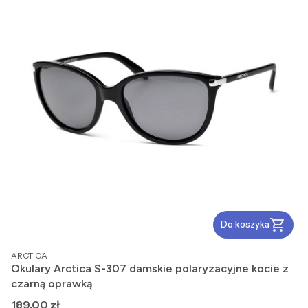
Do koszyka
PRODUCENT
ARCTICA
Okulary Arctica S-307 damskie polaryzacyjne kocie z
czarną oprawką
Cena
189,00 zł