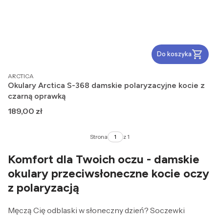
Do koszyka
PRODUCENT
ARCTICA
Okulary Arctica S-368 damskie polaryzacyjne kocie z
czarną oprawką
Cena
189,00 zł
Strona
z 1
Komfort dla Twoich oczu - damskie
okulary przeciwsłoneczne kocie oczy
z polaryzacją
Męczą Cię odblaski w słoneczny dzień? Soczewki