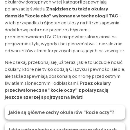
okularów dostępnych w tej kategorii zapewniają
polaryzację światła.
Znajdziesz tu także okulary
damskie "kocie oko" wykonane w technologii TAC
-
w ich przypadku trójoctan celulozy na filtrze zapewnia
dodatkową ochronę przed rozbłyskami i
promieniowaniem UV. Oto niepowtarzalna szansa na
połączenie stylu, wygody i bezpieczeństwa - niezależnie
od warunków atmosferycznych panujących na zewnątrz.
Nie czekaj, przekonaj się już teraz, jakie to uczucie nosić
okulary, które nie tylko dodają Ci szyku i pewności siebie,
ale także zapewniają doskonałą ochronę przed ostrym
światłem słonecznym i odblaskami.
Przez okulary
przeciwsłoneczne "kocie oczy" z polaryzacją
jeszcze szerzej spojrzysz na świat
!
Jakie są główne cechy okularów "kocie oczy"?
Jakie technologie są zastosowane w okularach