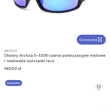
Do koszyka
PRODUCENT
ARCTICA
Okulary Arctica S-320B czarne polaryzacyjne matowe
/ niebieskie lustrzanki revo
Cena
145,00 zł
Bestseller