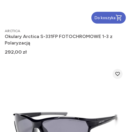
Do koszyka
PRODUCENT
ARCTICA
Okulary Arctica S-331FP FOTOCHROMOWE 1-3 z
Polaryzacją
Cena
292,00 zł