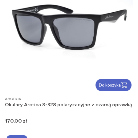
Do koszyka
PRODUCENT
ARCTICA
Okulary Arctica S-328 polaryzacyjne z czarną oprawką
Cena
170,00 zł