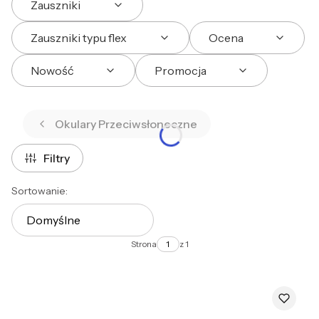
Zauszniki
Zauszniki typu flex
Ocena
Nowość
Promocja
Koniec filtrów
Okulary Przeciwsłoneczne
Filtry
Lista produktów
Sortowanie:
Domyślne
Strona
z 1