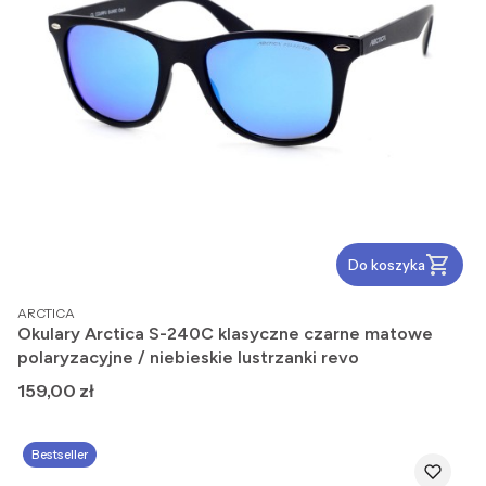
Do koszyka
PRODUCENT
ARCTICA
Okulary Arctica S-240C klasyczne czarne matowe
polaryzacyjne / niebieskie lustrzanki revo
Cena
159,00 zł
Bestseller