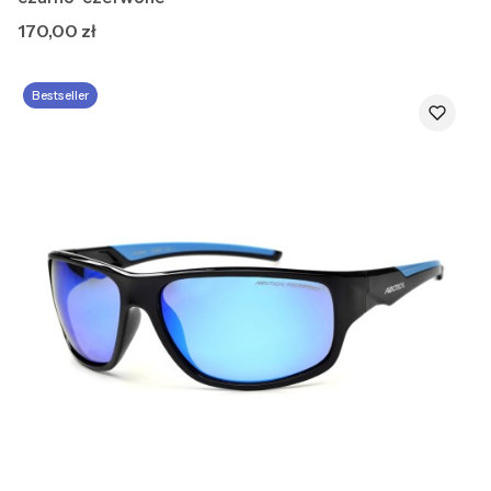
Cena
170,00 zł
Bestseller