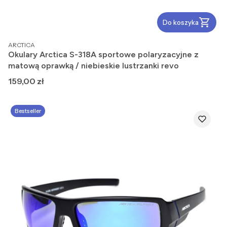
Do koszyka
PRODUCENT
ARCTICA
Okulary Arctica S-318A sportowe polaryzacyjne z
matową oprawką / niebieskie lustrzanki revo
Cena
159,00 zł
Bestseller