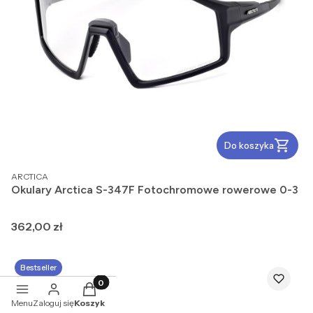
Do koszyka
PRODUCENT
ARCTICA
Okulary Arctica S-347F Fotochromowe rowerowe 0-3
Cena
362,00 zł
Bestseller
Produkty w koszyku: 0. Zobacz szczegóły
Menu
Zaloguj się
Koszyk