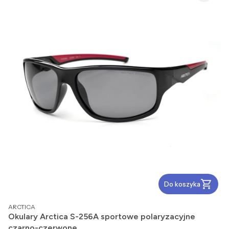
Do koszyka
PRODUCENT
ARCTICA
Okulary Arctica S-256A sportowe polaryzacyjne
czarno-czerwone