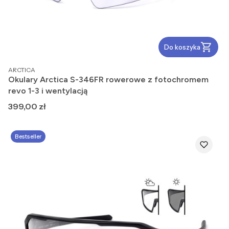
Do koszyka
PRODUCENT
ARCTICA
Okulary Arctica S-346FR rowerowe z fotochromem
revo 1-3 i wentylacją
Cena
399,00 zł
Bestseller