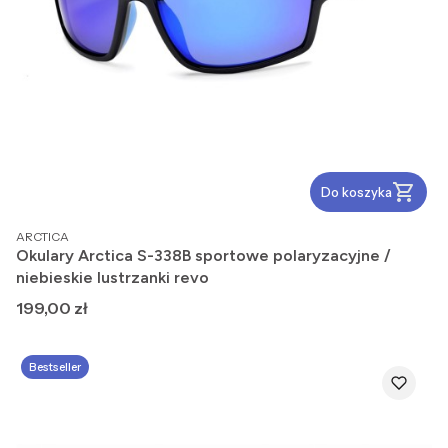
Do koszyka
PRODUCENT
ARCTICA
Okulary Arctica S-338B sportowe polaryzacyjne /
niebieskie lustrzanki revo
Cena
199,00 zł
Bestseller