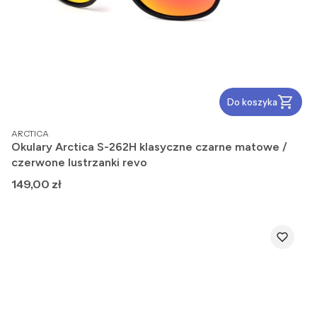
Do koszyka
PRODUCENT
ARCTICA
Okulary Arctica S-262H klasyczne czarne matowe /
czerwone lustrzanki revo
Cena
149,00 zł