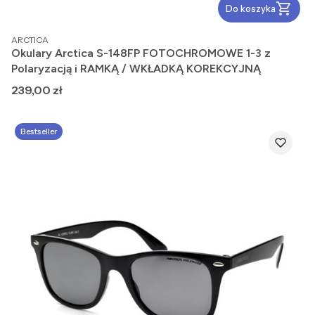
Do koszyka
PRODUCENT
ARCTICA
Okulary Arctica S-148FP FOTOCHROMOWE 1-3 z
Polaryzacją i RAMKĄ / WKŁADKĄ KOREKCYJNĄ
Cena
239,00 zł
Bestseller