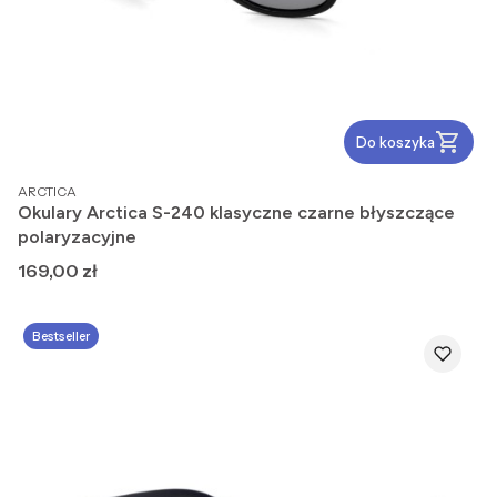
Do koszyka
PRODUCENT
ARCTICA
Okulary Arctica S-240 klasyczne czarne błyszczące
polaryzacyjne
Cena
169,00 zł
Bestseller