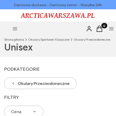
Darmowa dostawa - Darmowy zwrot - Wysyłka 24h
Produkty w
Zaloguj się
Koszyk
Menu
Me
Strona główna
Okulary Sportowe i Klasyczne
Okulary Przeciwsłoneczne
Unisex
PODKATEGORIE
Okulary Przeciwsłoneczne
FILTRY
Cena