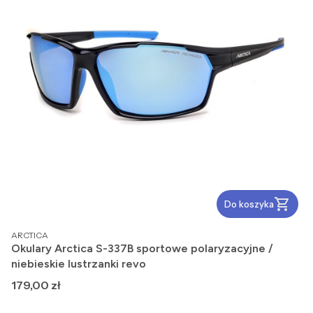
Do koszyka
PRODUCENT
ARCTICA
Okulary Arctica S-337B sportowe polaryzacyjne /
niebieskie lustrzanki revo
Cena
179,00 zł