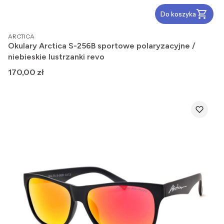
Do koszyka
PRODUCENT
ARCTICA
Okulary Arctica S-256B sportowe polaryzacyjne /
niebieskie lustrzanki revo
Cena
170,00 zł