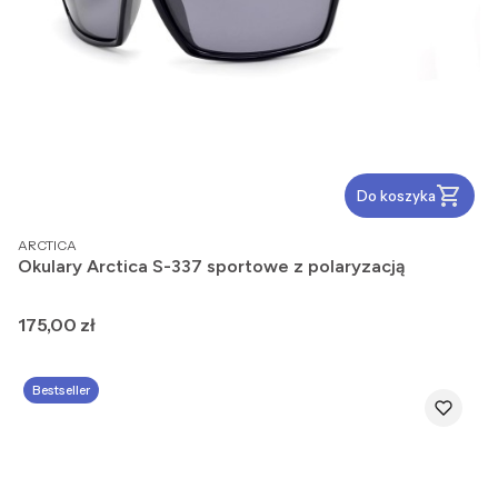
Do koszyka
PRODUCENT
ARCTICA
Okulary Arctica S-337 sportowe z polaryzacją
Cena
175,00 zł
Bestseller