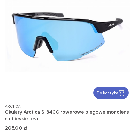
Do koszyka
PRODUCENT
ARCTICA
Okulary Arctica S-340C rowerowe biegowe monolens
niebieskie revo
Cena
205,00 zł