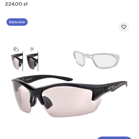
Cena
224,00 zł
Bestseller