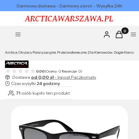
Darmowa dostawa - Darmowy zwrot - Wysyłka 24h
Produkty w
Zaloguj się
Koszyk
Menu
Me
Arctica Okulary Polaryzacyjne, Przeciwsłoneczne, Dla Kierowców, Gogle Narciar
0.00
(Oceny: 0 Recenzje: 0)
Dostawa
od 0,00 zł
- Inpost Paczkomaty
Czas wysyłki:
24 godziny
71
osób kupiło ten produkt