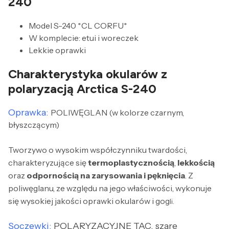
240
Model S-240 *CL CORFU*
W komplecie: etui i woreczek
Lekkie oprawki
Charakterystyka okularów z
polaryzacją Arctica S-240
Oprawka:
POLIWĘGLAN (w kolorze czarnym,
błyszczącym)
Tworzywo o wysokim współczynniku twardości,
charakteryzujące się
termoplastycznością
,
lekkością
oraz
odpornością na zarysowania i pęknięcia
. Z
poliwęglanu, ze względu na jego właściwości, wykonuje
się wysokiej jakości oprawki okularów i gog
li.
Soczewki:
POLARYZACYJNE TAC, szare