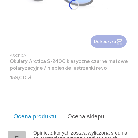
Do koszyka
PRODUCENT
ARCTICA
Okulary Arctica S-240C klasyczne czarne matowe
polaryzacyjne / niebieskie lustrzanki revo
Cena
159,00 zł
Ocena produktu
Ocena sklepu
Opinie, z których została wyliczona średnia,