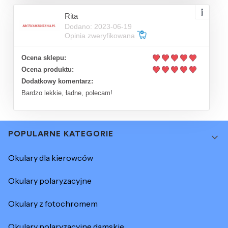
Rita
Dodano: 2023-06-19
Opinia zweryfikowana
Ocena sklepu:
Ocena produktu:
Dodatkowy komentarz:
Bardzo lekkie, ładne, polecam!
Linki w stopce
POPULARNE KATEGORIE
Okulary dla kierowców
Okulary polaryzacyjne
Okulary z fotochromem
Okulary polaryzacyjne damskie