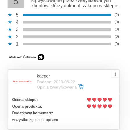
5
są wystawione przez zweryfikowanych
klientów, którzy dokonali zakupu w sklepie.
5
(2)
4
(0)
3
(0)
2
(0)
1
(0)
kacper
Dodano: 2023-08-22
Opinia zweryfikowana
Ocena sklepu:
Ocena produktu:
Dodatkowy komentarz:
wszystko zgodne z opisem